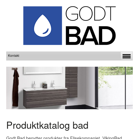
Produktkatalog bad
Godt Bad benytter produkter fra Flisekompaniet, VikingBad,